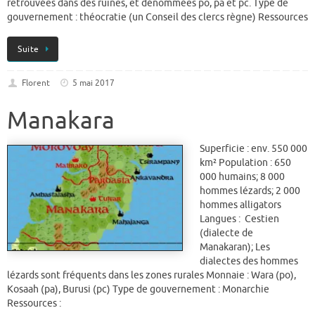
retrouvées dans des ruines, et dénommées po, pa et pc. Type de
gouvernement : théocratie (un Conseil des clercs règne) Ressources
Suite
Florent
5 mai 2017
Manakara
Superficie : env. 550 000
km² Population : 650
000 humains; 8 000
hommes lézards; 2 000
hommes alligators
Langues : Cestien
(dialecte de
Manakaran); Les
dialectes des hommes
lézards sont fréquents dans les zones rurales Monnaie : Wara (po),
Kosaah (pa), Burusi (pc) Type de gouvernement : Monarchie
Ressources :