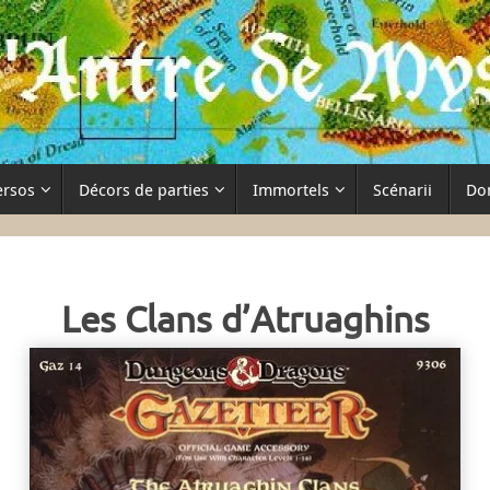
ersos
Décors de parties
Immortels
Scénarii
Do
Les Clans d’Atruaghins