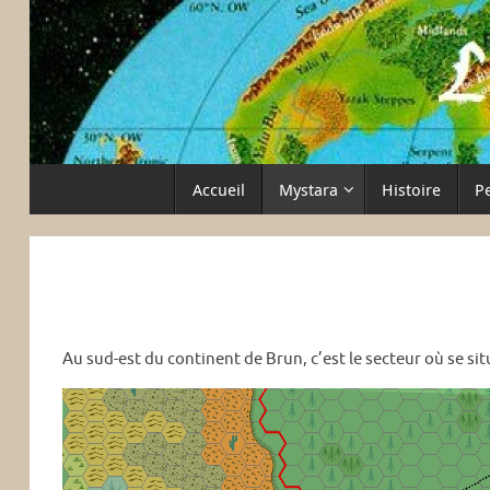
Passer
au
contenu
Passer
Accueil
Mystara
Histoire
P
au
contenu
Au sud-est du continent de Brun, c’est le secteur où se sit