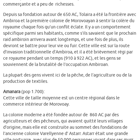
commerçante et a peu de richesses.
Depuis sa fondation autour de 650 AC, Tolaira a été la frontière avec
Ambiroa et la première colonie de Morovoayan à sentir la colère du
royaume chaque fois qu’un conflit éclate. Il y a un comportement
spécifique parmi ses habitants, comme s’ils savaient que le prochain
raid ambiroin arrivera avant longtemps, et une fois de plus, ils
devront se battre pour leur vie ou fuir. Cette ville est sur la route
d’invasion traditionnelle d’Ambiroa, et il a été brièvement régi par
ce royaume pendant un temps (910 à 922 AC), et les gens se
souviennent de la brutalité de l’occupation Ambiroan.
La plupart des gens vivent ici de la pêche, de l’agriculture ou de la
production de textiles.
Amanara
(pop 1.700):
Cette ville de taille moyenne est un centre régional dans le
commerce intérieur de Morovoay.
La colonie moderne a été fondée autour de 860 AC par des
agriculteurs et des pêcheurs, qui avaient quitté leurs villages
d’origine, mais elle est construite au sommet des fondations de
l’ancienne colonie Varellyenne d’ Astarr. Astarr était une grande
ville portuaire, avec plus de 50 000 personnes vivant dans ses murs.