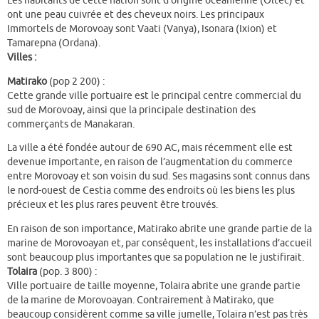
Les habitants de cette nation sont d’origine océanienne (Oltec) et
ont une peau cuivrée et des cheveux noirs. Les principaux
Immortels de Morovoay sont Vaati (Vanya), Isonara (Ixion) et
Tamarepna (Ordana).
Villes :
Matirako
(pop 2 200) :
Cette grande ville portuaire est le principal centre commercial du
sud de Morovoay, ainsi que la principale destination des
commerçants de Manakaran.
La ville a été fondée autour de 690 AC, mais récemment elle est
devenue importante, en raison de l’augmentation du commerce
entre Morovoay et son voisin du sud. Ses magasins sont connus dans
le nord-ouest de Cestia comme des endroits où les biens les plus
précieux et les plus rares peuvent être trouvés.
En raison de son importance, Matirako abrite une grande partie de la
marine de Morovoayan et, par conséquent, les installations d’accueil
sont beaucoup plus importantes que sa population ne le justifirait.
Tolaira
(pop. 3 800) :
Ville portuaire de taille moyenne, Tolaira abrite une grande partie
de la marine de Morovoayan. Contrairement à Matirako, que
beaucoup considèrent comme sa ville jumelle, Tolaira n’est pas très