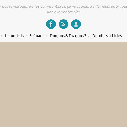
r des remarques via les commentaires; ça nous aidera à l'améliorer. Si vous 
lien avec notre site.
Immortels
Scénarii
Donjons & Dragons ?
Derniers articles