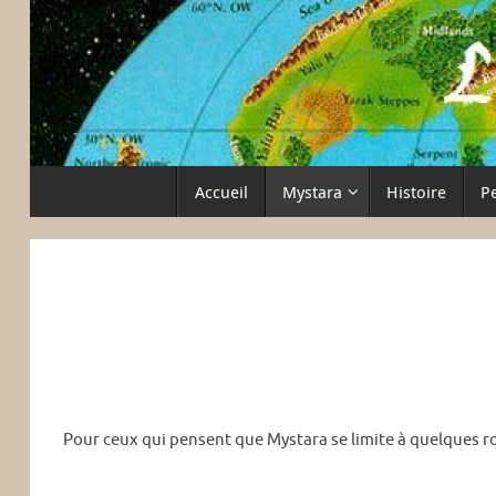
Passer
au
contenu
Passer
Accueil
Mystara
Histoire
P
au
contenu
Pour ceux qui pensent que Mystara se limite à quelques ro