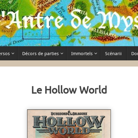
ersos
Décors de parties
Immortels
Scénarii
Do
Le Hollow World