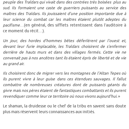
peuple des Traldars qui vivait dans des contrées très boisées plus au
sud. Ils formaient une caste de guerriers puissants au service des
maîtres des Traldars. Ils jouissaient d’une position importante due à
leur science du combat car les maîtres étaient plutôt adeptes du
pacifisme
…(en général, des sifflets retentissent dans l’auditoire à
ce moment du récit…).
Un jour, des hordes d’hommes bêtes déferlèrent par l’ouest et,
devant leur furie implacable, les Traldars choisirent de s’enfermer
derrière de hauts murs et dans des villages fermés. Cette vie ne
convenait pas à nos ancêtres tant ils étaient épris de liberté et de vie
au grand air.
Ils choisirent donc de migrer vers les montagnes de l’Altan Tepes où
ils purent vivre à leur guise dans ces étendues sauvages. Il fallut
combattre de nombreuses créatures dont de puissants géants du
givre mais nos pères étaient de fantastiques combattants et ils purent
revendiquer comme leur ce territoire où nous vivons aujourd’hui.
»
Le shaman, la druidesse ou le chef de la tribu en savent sans doute
plus mais réservent leurs connaissances aux initiés.