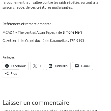
farouchement leur vallée contre les raids répétés, surtout à la
saison chaude, de ces créatures malfaisantes.
Références et remerciements :
MGAZ 1 « The central Altan Tepes » de
Simone Neri
Gazetter 1 : le Grand duché de Karameikos, TSR 9193
Partager:
Facebook
X
LinkedIn
E-mail
Plus
Laisser un commentaire
Votre adresse e-mail ne sera pas publiée.
Les champs obligatoires sont