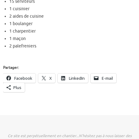
15 serviteurs
1 cuisinier
2 aides de cuisine
1 boulanger
1 charpentier
1 maçon
2 palefreniers
Partager:
Facebook
X
LinkedIn
E-mail
Plus
Ce site est perpétuellement en chantier...N'hésitez pas à nous laisser des