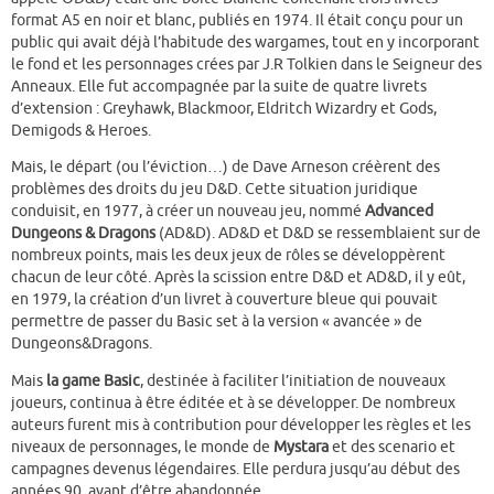
format A5 en noir et blanc, publiés en 1974. Il était conçu pour un
public qui avait déjà l’habitude des wargames, tout en y incorporant
le fond et les personnages crées par J.R Tolkien dans le Seigneur des
Anneaux. Elle fut accompagnée par la suite de quatre livrets
d’extension : Greyhawk, Blackmoor, Eldritch Wizardry et Gods,
Demigods & Heroes.
Mais, le départ (ou l’éviction…) de Dave Arneson créèrent des
problèmes des droits du jeu D&D. Cette situation juridique
conduisit, en 1977, à créer un nouveau jeu, nommé
Advanced
Dungeons & Dragons
(AD&D). AD&D et D&D se ressemblaient sur de
nombreux points, mais les deux jeux de rôles se développèrent
chacun de leur côté. Après la scission entre D&D et AD&D, il y eût,
en 1979, la création d’un livret à couverture bleue qui pouvait
permettre de passer du Basic set à la version « avancée » de
Dungeons&Dragons.
Mais
la game Basic
, destinée à faciliter l’initiation de nouveaux
joueurs, continua à être éditée et à se développer. De nombreux
auteurs furent mis à contribution pour développer les règles et les
niveaux de personnages, le monde de
Mystara
et des scenario et
campagnes devenus légendaires. Elle perdura jusqu’au début des
années 90, avant d’être abandonnée.