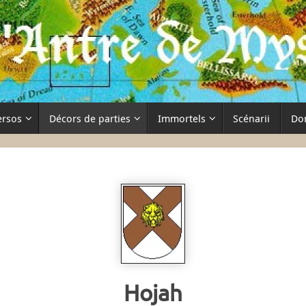
ersos
Décors de parties
Immortels
Scénarii
Do
Hojah