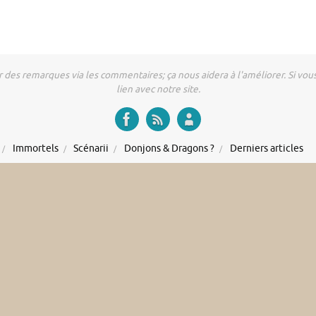
r des remarques via les commentaires; ça nous aidera à l'améliorer. Si vous 
lien avec notre site.
Immortels
Scénarii
Donjons & Dragons ?
Derniers articles