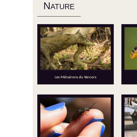
N
ATURE
Les Ménairons du Vercors