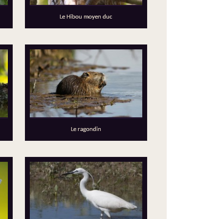
Le Hibou moyen duc
Le ragondin