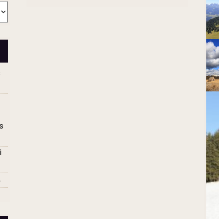
s
s
i
.