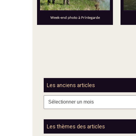
Week-end photo à Printegarde
Les anciens articles
Les
anciens
articles
Les thèmes des articles