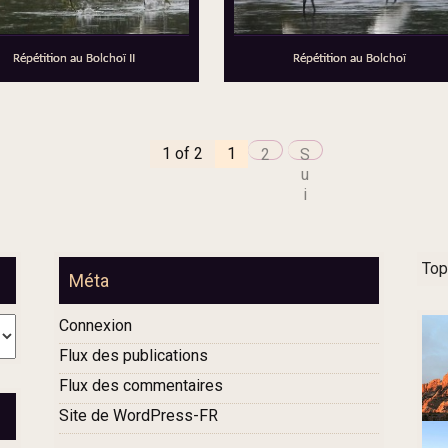
Répétition au Bolchoï II
Répétition au Bolchoï
1 of 2
1
2
S
u
i
v
a
n
Top
t
Méta
»
Connexion
Flux des publications
Flux des commentaires
Site de WordPress-FR