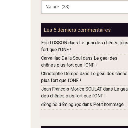
Les
thèmes
des
articles
Les 5 derniers commentaires
Eric LOSSON
dans
Le geai des chênes plu
fort que l’ONF !
Carvaillac De la Soul
dans
Le geai des
chênes plus fort que l’ONF !
Christophe Domps
dans
Le geai des chêne
plus fort que l’ONF !
Jean Francois Morice SOULAT
dans
Le gea
des chênes plus fort que l’ONF !
đồng hồ đếm ngược
dans
Petit hommage …