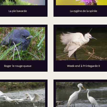
La pie bavarde
La zygène de la spirée
Roger le rouge-queue
Week-end à Printegarde II