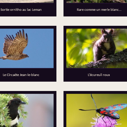
Sortie ornitho au lac Leman
Rare comme un merle blanc…
Le Circaète Jean-le-blanc
L’écureuil roux