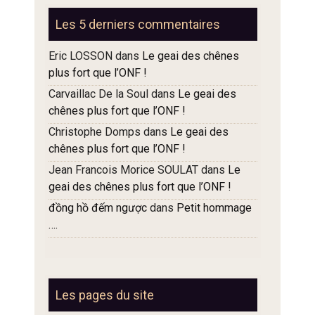
articles
Les 5 derniers commentaires
Eric LOSSON
dans
Le geai des chênes
plus fort que l’ONF !
Carvaillac De la Soul
dans
Le geai des
chênes plus fort que l’ONF !
Christophe Domps
dans
Le geai des
chênes plus fort que l’ONF !
Jean Francois Morice SOULAT
dans
Le
geai des chênes plus fort que l’ONF !
đồng hồ đếm ngược
dans
Petit hommage
….
Les pages du site