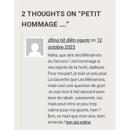
2 THOUGHTS ON “
PETIT
HOMMAGE ….
”
đồng hồ đếm ngược
on
12
octobre 2025
Haha, que dire des Ménairons
du Vercors ! Joli hommage à
ces esprits de la forêt, dailleurs.
Pour ma part, je suis un peu plus
La Garzette que Les Ménairons,
mais cest une question de goût.
Je suis tout à fait daccord avec
lavis de rabah : passionné, oui,
mais peut-être un peu trop
calme pour ma goutte, hein ?
Bon, ce nest que mon avis, bien
entendu !
hẹn giờ online