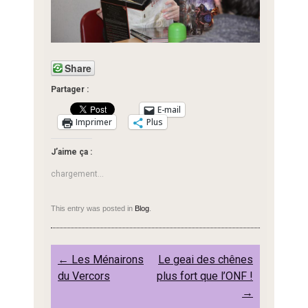
Share
Partager :
E-mail
Imprimer
Plus
J’aime ça :
chargement…
This entry was posted in
Blog
.
Post
←
Les Ménairons
Le geai des chênes
navigation
du Vercors
plus fort que l’ONF !
→