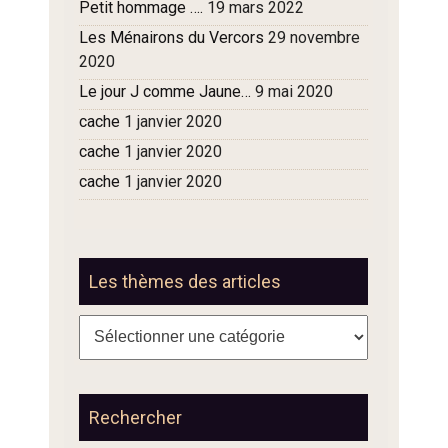
Petit hommage ….
19 mars 2022
Les Ménairons du Vercors
29 novembre
2020
Le jour J comme Jaune…
9 mai 2020
cache
1 janvier 2020
cache
1 janvier 2020
cache
1 janvier 2020
Les thèmes des articles
Les
thèmes
des
articles
Rechercher