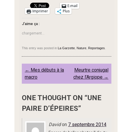
E-mail
Imprimer
Plus
J’aime ça :
chargement…
This entry was posted in
La Garzette
,
Nature
,
Reportages
.
Post
←
Mes débuts à la
Meurtre conjugal
navigation
macro
chez l’Argiope
→
ONE THOUGHT ON “
UNE
PAIRE D’ÉPEIRES
”
David
on
7 septembre 2014