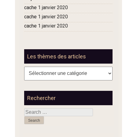
cache
1 janvier 2020
cache
1 janvier 2020
cache
1 janvier 2020
Les thèmes des articles
Les
thèmes
des
articles
Rechercher
Search
for: