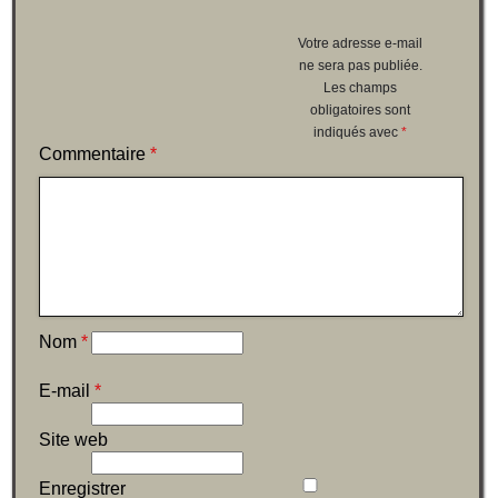
Votre adresse e-mail
ne sera pas publiée.
Les champs
obligatoires sont
indiqués avec
*
Commentaire
*
Nom
*
E-mail
*
Site web
Enregistrer