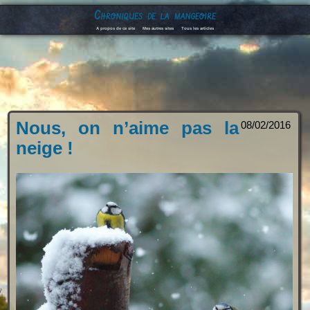
Chroniques de la mangeoire
A propos de ce site
Mes autres sites
Tous les articles
Nous, on n’aime pas la
08/02/2016
neige !