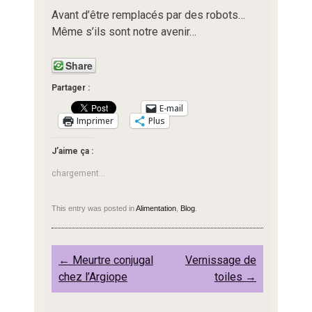
Avant d’être remplacés par des robots…
Même s’ils sont notre avenir…
Share
Partager :
E-mail
Imprimer
Plus
J’aime ça :
chargement…
This entry was posted in
Alimentation
,
Blog
.
Post
←
Meurtre conjugal
Vernissage de
navigation
chez l’Argiope
toiles
→