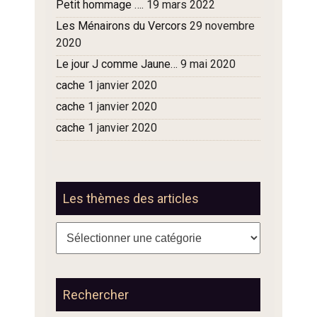
Petit hommage ….
19 mars 2022
Les Ménairons du Vercors
29 novembre
2020
Le jour J comme Jaune…
9 mai 2020
cache
1 janvier 2020
cache
1 janvier 2020
cache
1 janvier 2020
Les thèmes des articles
Les
thèmes
des
articles
Rechercher