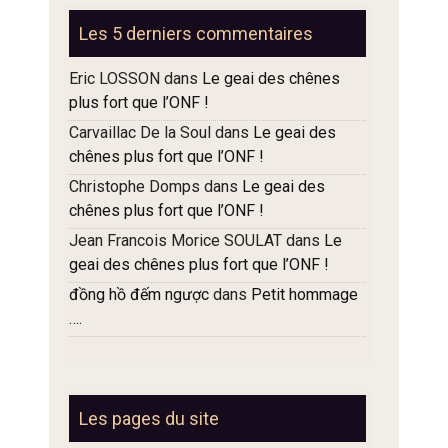
articles
Les 5 derniers commentaires
Eric LOSSON
dans
Le geai des chênes
plus fort que l’ONF !
Carvaillac De la Soul
dans
Le geai des
chênes plus fort que l’ONF !
Christophe Domps
dans
Le geai des
chênes plus fort que l’ONF !
Jean Francois Morice SOULAT
dans
Le
geai des chênes plus fort que l’ONF !
đồng hồ đếm ngược
dans
Petit hommage
….
Les pages du site